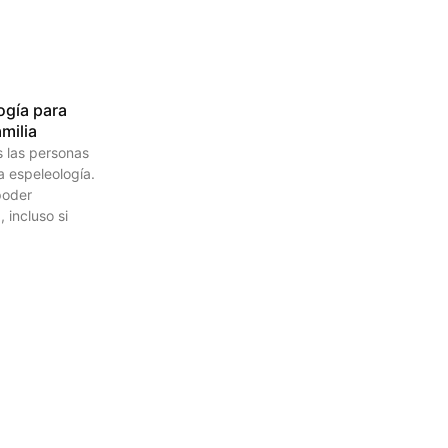
ogía para
amilia
 las personas
la espeleología.
poder
, incluso si