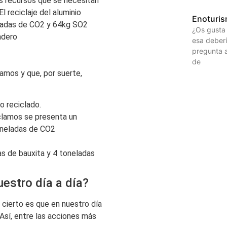
los recursos que se necesitan
El reciclaje del aluminio
Enoturi
eladas de CO2 y 64kg SO2
¿Os gusta 
adero
esa deberí
pregunta 
de
amos y que, por suerte,
o reciclado.
clamos se presenta un
oneladas de CO2
as de bauxita y 4 toneladas
estro día a día?
cierto es que en nuestro día
Así, entre las acciones más