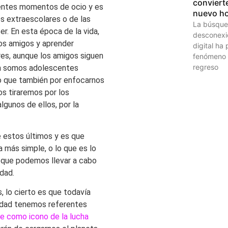
conviert
rentes momentos de ocio y es
nuevo h
es extraescolares o de las
La búsque
. En esta época de la vida,
desconexió
os amigos y aprender
digital ha
es, aunque los amigos siguen
fenómeno 
regreso
ya somos adolescentes
no que también por enfocarnos
os tiraremos por los
algunos de ellos, por la
e estos últimos y es que
a más simple, o lo que es lo
s que podemos llevar a cabo
edad.
 lo cierto es que todavía
lidad tenemos referentes
ce como icono de la lucha