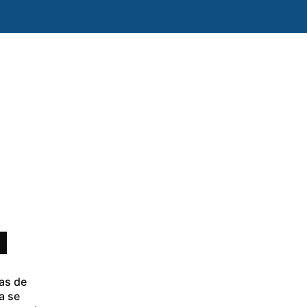
ras de
a se