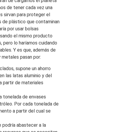
arán de cargarnos el planeta
os de tener cada vez una
s sirvan para proteger el
sas de plástico que contaminan
aría por usar bolsas
usando el mismo producto
s, pero lo haríamos cuidando
ables. Y es que, además de
 y metales pasan por:
iclados, supone un ahorro
n las latas aluminio y del
a partir de materiales
da tonelada de envases
tróleo. Por cada tonelada de
mento a partir del cual se
 podría abastecer a la