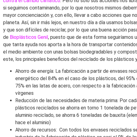
contra el cambio climático
. Pero no solo sus acciones nos libr
si seguimos contaminando, por lo que nosotros mismos debem
mayor concienciación y, con ello, llevar a cabo acciones que no
planeta. Así, sin ir más lejos, en nuestro día a día usamos bol
y que son difíciles de reciclar, por lo que una buena acción pas
de
Bioplásticos Genil
, puesto que de esta forma seguiríamos 
que tanta ayuda nos aporta a la hora de transportar contenido
el medio ambiente con unas bolsas biodegradables y compost
este, los principales beneficios del reciclado de los plásticos
Ahorro de energía: La fabricación a partir de envases rec
energético del 84% en el caso de los plásticos, del 95% e
75% en las latas de acero, con respecto a la fabricación 
vírgenes
Reducción de las necesidades de materia prima: Por ca
plásticos reciclados se ahorra en torno 1 tonelada de pe
aluminio reciclado, se ahorra 6 toneladas de bauxita (ele
hace el aluminio)
Ahorro de recursos: Con todos los envases reciclados se