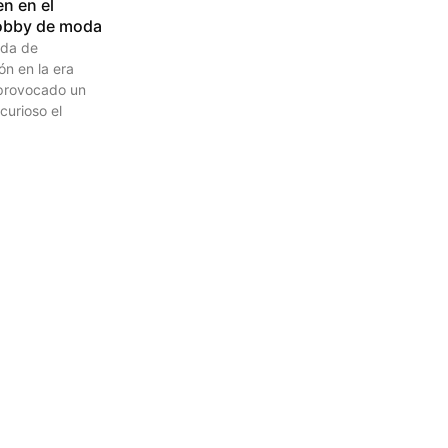
en en el
obby de moda
da de
n en la era
 provocado un
curioso el