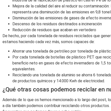
industria de la fabricación de plástico en casi el 9% de 
Mejora de la calidad del aire al reducir su contaminación: 
representa una disminución de las emisiones en 9,8 ton
Disminución de las emisiones de gases de efecto invern
Descenso de los residuos destinados a incineración
Reducción de residuos que acaban en vertedero
De hecho, por cada tonelada de residuos reciclados que gener
estamos haciendo cada vez más, somos capaces de:
Ahorrar una tonelada de petróleo por tonelada de plástic
Por cada tonelada de botellas de plástico PET que reci
beneficio neto en gases de efecto invernadero de 1,5 t
equivalentes.
Reciclando una tonelada de aluminio se ahorra 6 tonelad
de productos químicos y 14.000 Kwh de electricidad.
¿Qué otras cosas podemos reciclar en nu
Además de lo que os hemos mencionado a lo largo del post, lo 
a día también podemos contribuir reciclando otros productos. 