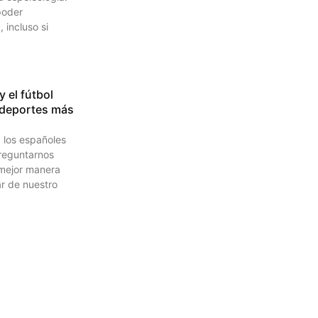
poder
, incluso si
y el fútbol
s deportes más
 los españoles
reguntarnos
 mejor manera
ar de nuestro