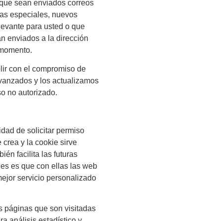
e que sean enviados correos
rtas especiales, nuevos
levante para usted o que
án enviados a la dirección
 momento.
ir con el compromiso de
vanzados y los actualizamos
o no autorizado.
idad de solicitar permiso
 crea y la cookie sirve
én facilita las futuras
ies es que con ellas las web
mejor servicio personalizado
as páginas que son visitadas
a análisis estadístico y