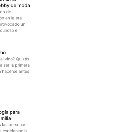
obby de moda
da de
n en la era
 provocado un
curioso el
smo
el vino? Quizás
a ser la primera
a hacerse antes
ogía para
amilia
 las personas
la espeleología.