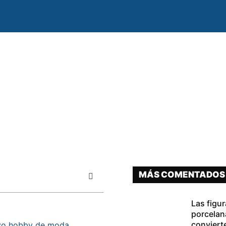
MÁS COMENTADOS
Las figu
porcelan
conviert
uevo hobby de moda