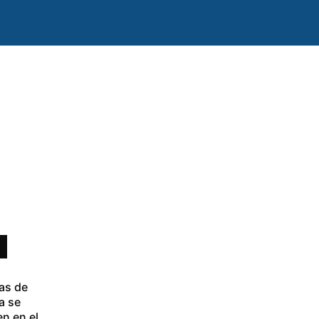
ras de
a se
en en el