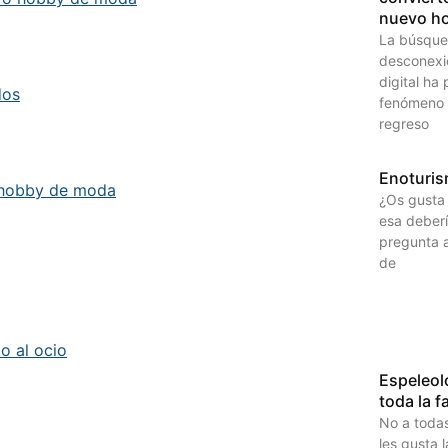
nuevo h
La búsque
desconexió
digital ha
dos
fenómeno 
regreso
Enoturi
o hobby de moda
¿Os gusta 
esa deberí
pregunta 
de
o al ocio
Espeleol
toda la f
No a todas
les gusta 