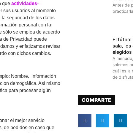
en que
actividades-
Antes de 
or sus usuarios al momento
practicarla
 la seguridad de los datos
ormación personal con la
ue sólo se emplea de acuerdo
ca de Privacidad puede
El fútbol 
sala, lo
ndamos y enfatizamos revisar
elegidos
rdo con dichos cambios.
A menudo,
solemos p
cuál es la
emplo: Nombre, información
de disfrut
ación demográfica. Así mismo
fica para procesar algún
COMPARTE
onar el mejor servicio
os, de pedidos en caso que