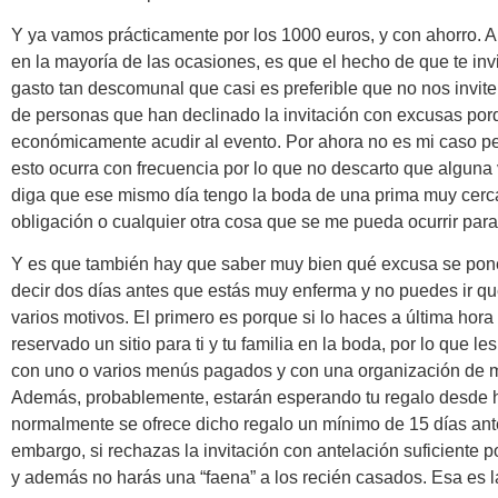
Y ya vamos prácticamente por los 1000 euros, y con ahorro. Al
en la mayoría de las ocasiones, es que el hecho de que te inv
gasto tan descomunal que casi es preferible que no nos invit
de personas que han declinado la invitación con excusas por
económicamente acudir al evento. Por ahora no es mi caso p
esto ocurra con frecuencia por lo que no descarto que alguna
diga que ese mismo día tengo la boda de una prima muy cerca
obligación o cualquier otra cosa que se me pueda ocurrir para
Y es que también hay que saber muy bien qué excusa se pon
decir dos días antes que estás muy enferma y no puedes ir qu
varios motivos. El primero es porque si lo haces a última hora
reservado un sitio para ti y tu familia en la boda, por lo que 
con uno o varios menús pagados y con una organización de
Además, probablemente, estarán esperando tu regalo desde 
normalmente se ofrece dicho regalo un mínimo de 15 días ante
embargo, si rechazas la invitación con antelación suficiente p
y además no harás una “faena” a los recién casados. Esa es l