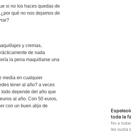
que si no los haces quedas de
o ¿por qué no nos dejamos de
rrar?
aquillajes y cremas,
 prácticamente de nada
ería la pena maquillarse una
e media en cualquier
edes tener al año? a veces
ue todo depende del año que
euros al año. Con 50 euros,
r con un buen alijo de
Espeleol
toda la f
No a todas
les gusta 