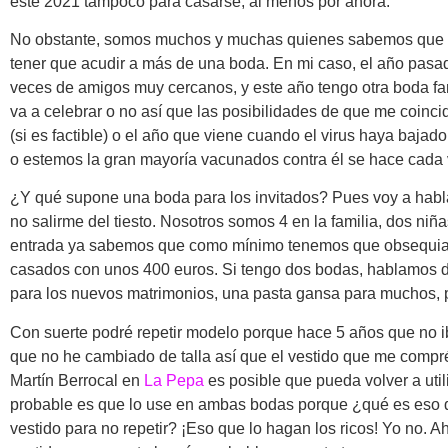
este 2021 tampoco para casarse, al menos por ahora.
No obstante, somos muchos y muchas quienes sabemos que 
tener que acudir a más de una boda. En mi caso, el año pasa
veces de amigos muy cercanos, y este año tengo otra boda fa
va a celebrar o no así que las posibilidades de que me coin
(si es factible) o el año que viene cuando el virus haya baja
o estemos la gran mayoría vacunados contra él se hace cada
¿Y qué supone una boda para los invitados? Pues voy a habl
no salirme del tiesto. Nosotros somos 4 en la familia, dos niña
entrada ya sabemos que como mínimo tenemos que obsequiar 
casados con unos 400 euros. Si tengo dos bodas, hablamos 
para los nuevos matrimonios, una pasta gansa para muchos, 
Con suerte podré repetir modelo porque hace 5 años que no i
que no he cambiado de talla así que el vestido que me compré
Martín Berrocal en
La Pepa
es posible que pueda volver a util
probable es que lo use en ambas bodas porque ¿qué es eso 
vestido para no repetir? ¡Eso que lo hagan los ricos! Yo no. Ah