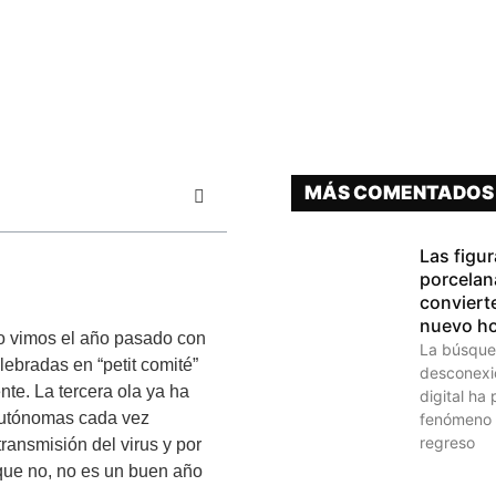
MÁS COMENTADOS
Las figu
porcelan
conviert
nuevo h
lo vimos el año pasado con
La búsque
ebradas en “petit comité”
desconexió
nte. La tercera ola ya ha
digital ha
autónomas cada vez
fenómeno 
regreso
transmisión del virus y por
que no, no es un buen año