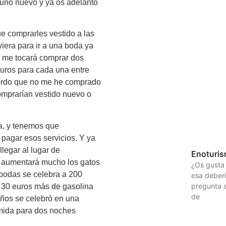
 uno nuevo y ya os adelanto
ue comprarles vestido a las
viera para ir a una boda ya
, me tocará comprar dos
euros para cada una entre
uerdo que no me he comprado
mprarían vestido nuevo o
ía, y tenemos que
 pagar esos servicios. Y ya
legar al lugar de
Enoturi
no aumentará mucho los gatos
¿Os gusta 
 bodas se celebra a 200
esa deberí
pregunta 
s 30 euros más de gasolina
de
años se celebró en una
omida para dos noches