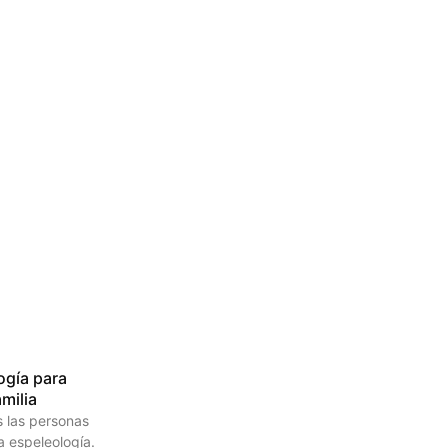
ogía para
amilia
 las personas
la espeleología.