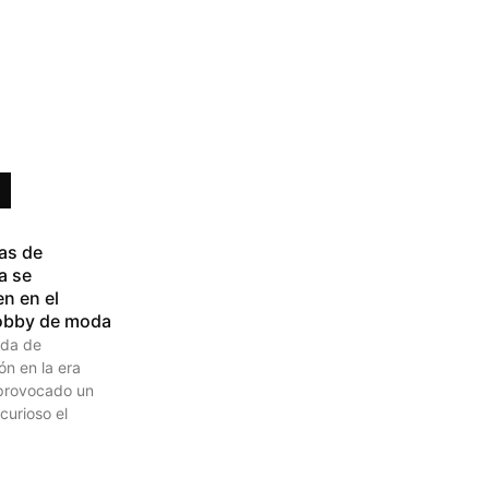
ras de
a se
en en el
obby de moda
da de
n en la era
 provocado un
curioso el