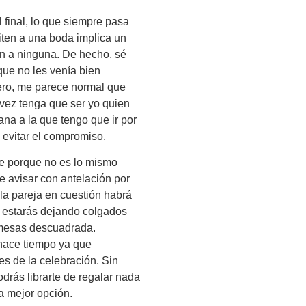
 final, lo que siempre pasa
iten a una boda implica un
en a ninguna. De hecho, sé
que no les venía bien
ero, me parece normal que
 vez tenga que ser yo quien
na a la que tengo que ir por
 evitar el compromiso.
e porque no es lo mismo
e avisar con antelación por
 la pareja en cuestión habrá
les estarás dejando colgados
 mesas descuadrada.
hace tiempo ya que
s de la celebración. Sin
odrás librarte de regalar nada
a mejor opción.