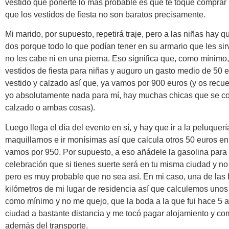
vestido que ponerte lo más probable es que te toque comprar
que los vestidos de fiesta no son baratos precisamente.
Mi marido, por supuesto, repetirá traje, pero a las niñas hay q
dos porque todo lo que podían tener en su armario que les sir
no les cabe ni en una pierna. Eso significa que, como mínimo
vestidos de fiesta para niñas y auguro un gasto medio de 50 
vestido y calzado así que, ya vamos por 900 euros (y os rec
yo absolutamente nada para mí, hay muchas chicas que se co
calzado o ambas cosas).
Luego llega el día del evento en sí, y hay que ir a la peluquer
maquillarnos e ir monísimas así que calcula otros 50 euros en
vamos por 950. Por supuesto, a eso añádele la gasolina para l
celebración que si tienes suerte será en tu misma ciudad y 
pero es muy probable que no sea así. En mi caso, una de las
kilómetros de mi lugar de residencia así que calculemos uno
como mínimo y no me quejo, que la boda a la que fui hace 5 
ciudad a bastante distancia y me tocó pagar alojamiento y c
además del transporte.