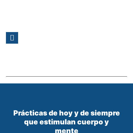
Actividades Deportivas
Actividades En Empresas
Actividades En Familia
Actividades Relax
Viajes Y Escapadas
Prácticas de hoy y de siempre
que estimulan cuerpo y
mente