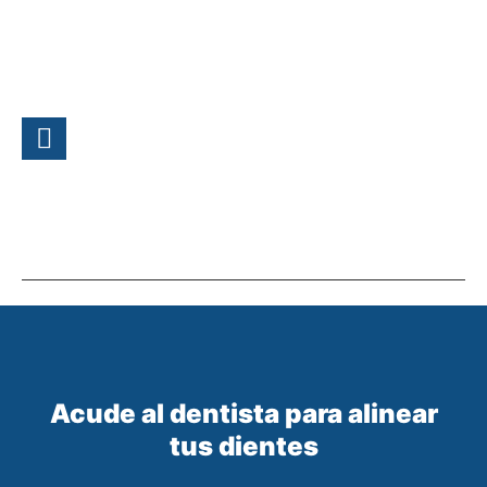
Actividades Deportivas
Actividades En Empresas
Actividades En Familia
Actividades Relax
Viajes Y Escapadas
Acude al dentista para alinear
tus dientes