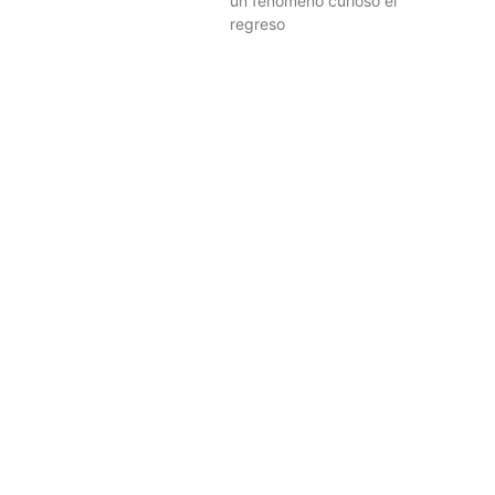
un fenómeno curioso el
regreso